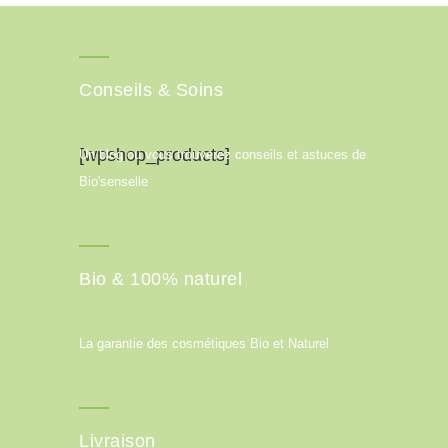
Conseils & Soins
[wpshop_products]
Un blog ou vous trouverez conseils et astuces de
Bio'senselle
Bio & 100% naturel
La garantie des cosmétiques Bio et Naturel
Livraison