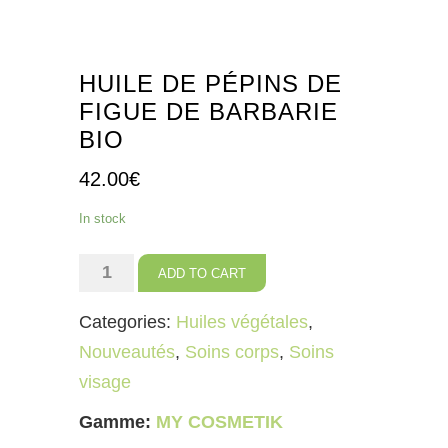
HUILE DE PÉPINS DE
FIGUE DE BARBARIE
BIO
42.00
€
In stock
Huile
ADD TO CART
de
Categories:
Huiles végétales
,
pépins
Nouveautés
,
Soins corps
,
Soins
de
visage
figue
de
Gamme:
MY COSMETIK
barbarie