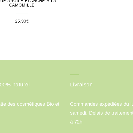
UE ARGILE BLANCHE À LA
CAMOMILLE
25.90
€
100% naturel
Livraison
tie des cosmétiques Bio et
Commandes expédiées du lu
samedi. Délais de traitemen
à 72h