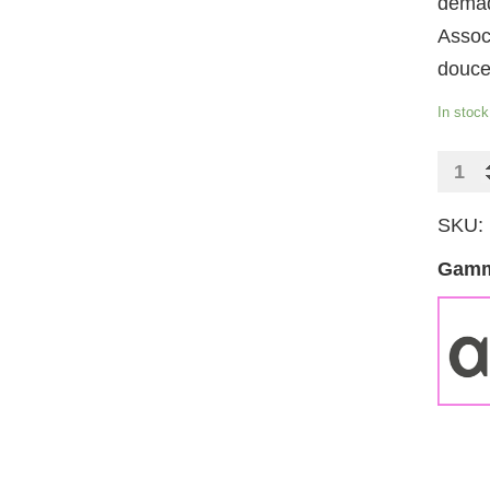
démaq
Associ
douce
In stock
Carré
démaq
SKU:
quanti
Gam