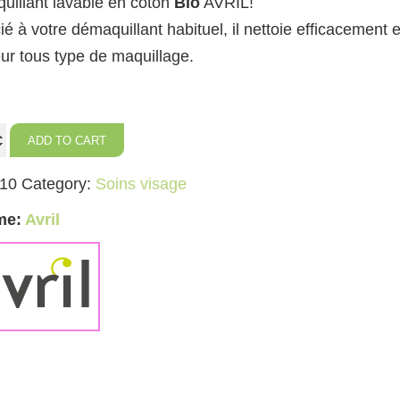
uillant lavable en coton
Bio
AVRIL!
é à votre démaquillant habituel, il nettoie efficacement 
ur tous type de maquillage.
ADD TO CART
uillant
10
Category:
Soins visage
ty
me:
Avril