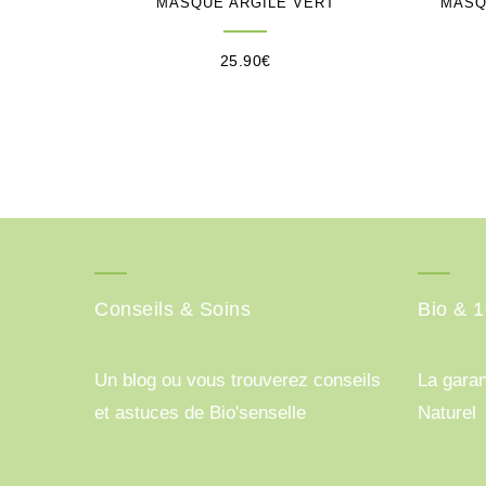
MASQUE ARGILE VERT
MASQ
25.90
€
Conseils & Soins
Bio & 
Un blog ou vous trouverez conseils
La garan
et astuces de Bio'senselle
Naturel