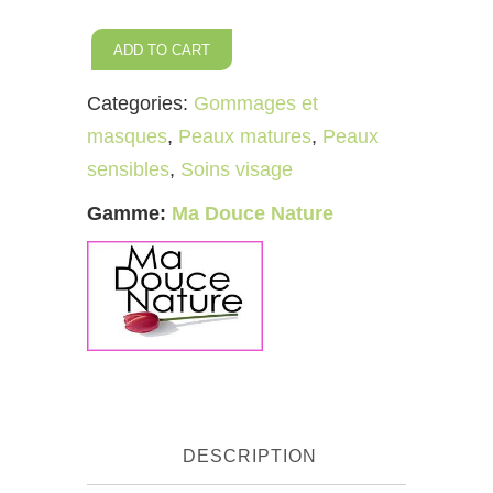
Masque
ADD TO CART
Argile
Categories:
Gommages et
jaune
masques
,
Peaux matures
,
Peaux
Tonifiant
sensibles
,
Soins visage
et
lissant
Gamme:
Ma Douce Nature
quantity
DESCRIPTION