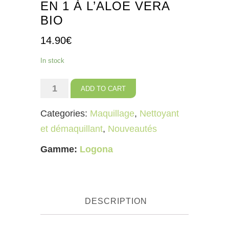
EN 1 À L’ALOE VERA
BIO
14.90
€
In stock
Lait
ADD TO CART
démaquillant
Categories:
Maquillage
,
Nettoyant
3
et démaquillant
,
Nouveautés
en
1
Gamme:
Logona
à
l’Aloe
Vera
DESCRIPTION
Bio
quantity