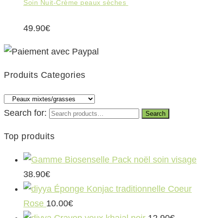
Soin Nuit-Crème peaux sèches
49.90
€
Produits Categories
Search for:
Search
Top produits
Pack noël soin visage
38.90
€
Éponge Konjac traditionnelle Coeur
Rose
10.00
€
Crayon yeux khajal noir
12.90
€