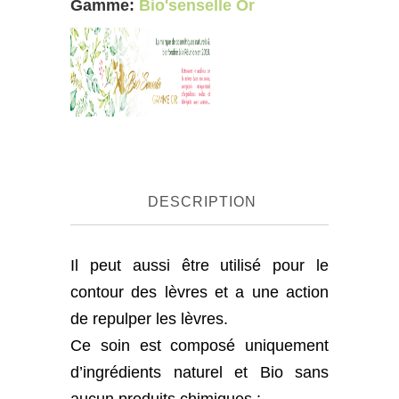
des
Gamme:
Bio'senselle Or
yeux
et
lèvres
quantity
DESCRIPTION
Il peut aussi être utilisé pour le
contour des lèvres et a une action
de repulper les lèvres.
Ce soin est composé uniquement
d’ingrédients naturel et Bio sans