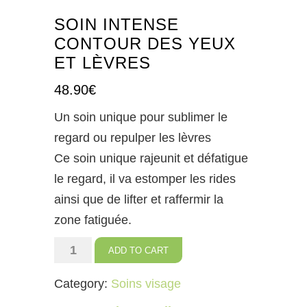
SOIN INTENSE
CONTOUR DES YEUX
ET LÈVRES
48.90
€
Un soin unique pour sublimer le
regard ou repulper les lèvres
Ce soin unique rajeunit et défatigue
le regard, il va estomper les rides
ainsi que de lifter et raffermir la
zone fatiguée.
Soin
ADD TO CART
intense
Category:
Soins visage
contour